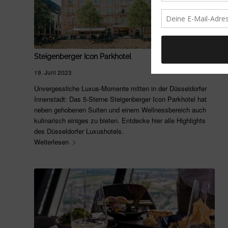
Steigenberger Icon Parkhotel
19. Juni 2023
Unvergessliche Luxus-Momente mitten in der Düsseldorfer
Innenstadt: Das 5-Sterne Steigenberger Icon Parkhotel hat
neben gehobenen Suiten und einem Wellnessbereich auch
kulinarisch einiges zu bieten. Entdecke hier alle Highlights
des Düsseldorfer Luxushotels.
Weiterlesen