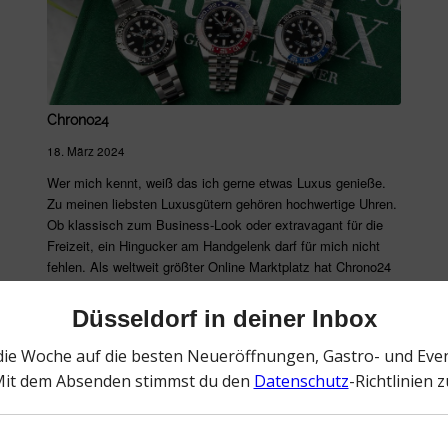
Chrono24
18. März 2024
Wer mich kennt, weiß das ich gerne etwas Luxus genieße.
Zu meinen liebsten Luxusgütern gehören hochwertige Uhren.
Ob klassisch zum Business-Look oder extravagant für die
Freizeit, ein Hingucker am Handgelenk darf für mich nicht
fehlen. Als weltweit größter Online Marktplatz hat Chrono24
eine spannende Umfrage zu Luxusuhren in Deutschland
durchgeführt.
Weiterlesen