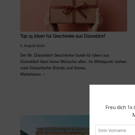
Top 15 Ideen für Geschenke aus Düsseldorf
5. August 2024
Der Mr. Düsseldorf Geschenke Guide für Ideen aus
Düsseldorf lässt keine Wünsche offen. Im Mittelpunkt stehen
viele Düsseldorfer Brands und Stores.
Weiterlesen