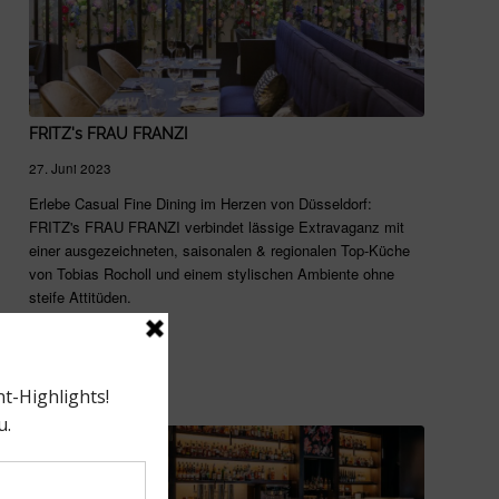
FRITZ's FRAU FRANZI
27. Juni 2023
Erlebe Casual Fine Dining im Herzen von Düsseldorf:
FRITZ's FRAU FRANZI verbindet lässige Extravaganz mit
einer ausgezeichneten, saisonalen & regionalen Top-Küche
von Tobias Rocholl und einem stylischen Ambiente ohne
steife Attitüden.
Weiterlesen