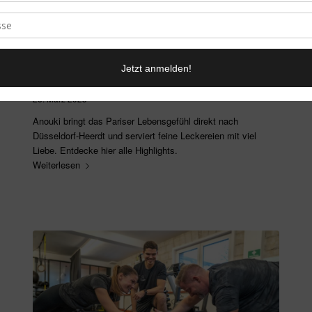
Anouki – La Cantine et Brasserie
26. März 2023
Anouki bringt das Pariser Lebensgefühl direkt nach
Düsseldorf-Heerdt und serviert feine Leckereien mit viel
Liebe. Entdecke hier alle Highlights.
Weiterlesen