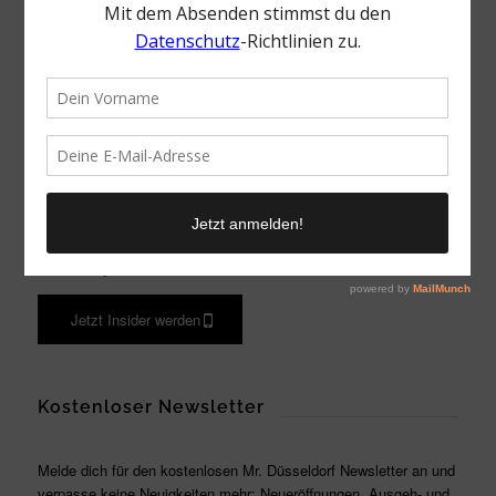
Zu allen Vorteilen
Mr. Düsseldorf Insider
Du möchtest sofort Bescheid wissen, wenn ein besonderes
Event, Pop-Up und vieles mehr in Düsseldorf stattfinden? Werde
jetzt Teil des What’s App Kanals und erhalte alle News direkt
aufs Handy.
Jetzt Insider werden
Kostenloser Newsletter
Melde dich für den kostenlosen Mr. Düsseldorf Newsletter an und
verpasse keine Neuigkeiten mehr: Neueröffnungen, Ausgeh- und