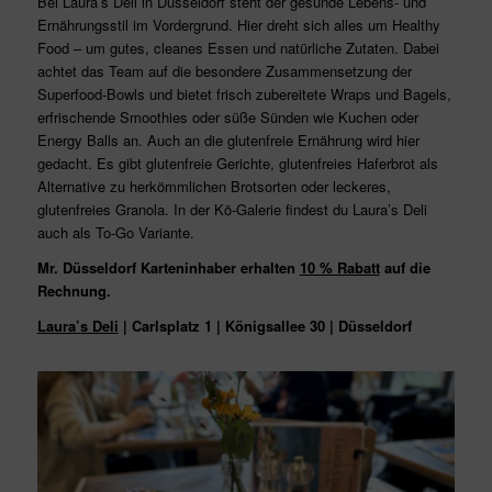
Bei Laura’s Deli in Düsseldorf steht der gesunde Lebens- und
Ernährungsstil im Vordergrund. Hier dreht sich alles um Healthy
Food – um gutes, cleanes Essen und natürliche Zutaten. Dabei
achtet das Team auf die besondere Zusammensetzung der
Superfood-Bowls und bietet frisch zubereitete Wraps und Bagels,
erfrischende Smoothies oder süße Sünden wie Kuchen oder
Energy Balls an. Auch an die glutenfreie Ernährung wird hier
gedacht. Es gibt glutenfreie Gerichte, glutenfreies Haferbrot als
Alternative zu herkömmlichen Brotsorten oder leckeres,
glutenfreies Granola. In der Kö-Galerie findest du Laura’s Deli
auch als To-Go Variante.
Mr. Düsseldorf Karteninhaber erhalten
10 % Rabatt
auf die
Rechnung.
Laura’s Deli
| Carlsplatz 1 | Königsallee 30 | Düsseldorf