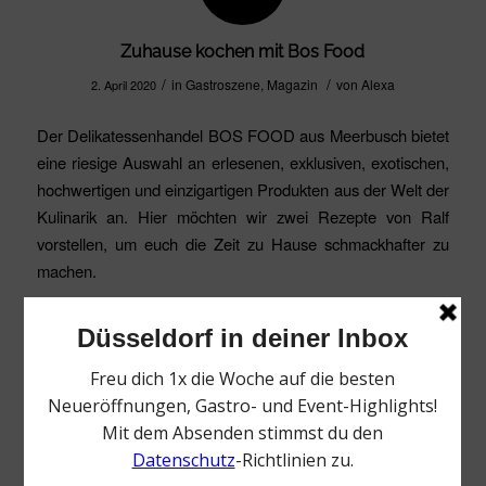
Zuhause kochen mit Bos Food
/
/
in
Gastroszene
,
Magazin
von
Alexa
2. April 2020
Der Delikatessenhandel BOS FOOD aus Meerbusch bietet
eine riesige Auswahl an erlesenen, exklusiven, exotischen,
hochwertigen und einzigartigen Produkten aus der Welt der
Kulinarik an. Hier möchten wir zwei Rezepte von Ralf
vorstellen, um euch die Zeit zu Hause schmackhafter zu
machen.
Weiterlesen