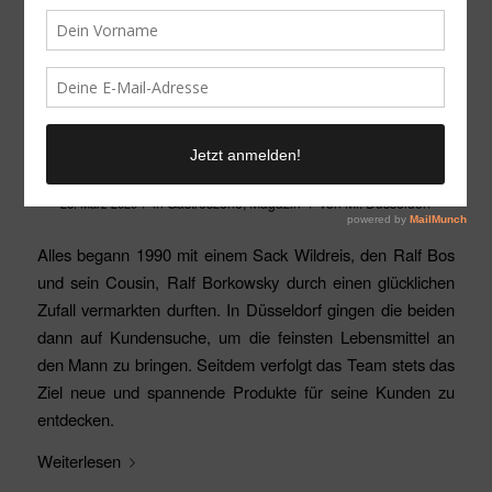
Delikatessen von BOS FOOD
/
/
in
Gastroszene
,
Magazin
von
Mr. Düsseldorf
28. März 2020
Alles begann 1990 mit einem Sack Wildreis, den Ralf Bos
und sein Cousin, Ralf Borkowsky durch einen glücklichen
Zufall vermarkten durften. In Düsseldorf gingen die beiden
dann auf Kundensuche, um die feinsten Lebensmittel an
den Mann zu bringen. Seitdem verfolgt das Team stets das
Ziel neue und spannende Produkte für seine Kunden zu
entdecken.
Weiterlesen