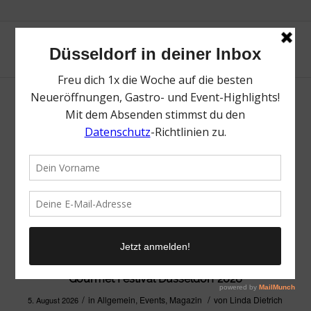
Gourmet Festival Düsseldorf 2026
/
/
in
Allgemein
,
Events
,
Magazin
von
Linda Dietrich
5. August 2026