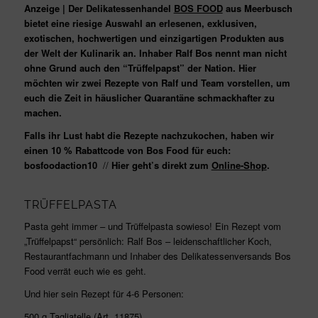
Anzeige | Der Delikatessenhandel
BOS FOOD
aus Meerbusch
bietet eine riesige Auswahl an erlesenen, exklusiven,
exotischen, hochwertigen und einzigartigen Produkten aus
der Welt der Kulinarik an. Inhaber Ralf Bos nennt man nicht
ohne Grund auch den “Trüffelpapst” der Nation. Hier
möchten wir zwei Rezepte von Ralf und Team vorstellen, um
euch die Zeit in häuslicher Quarantäne schmackhafter zu
machen.
Falls ihr Lust habt die Rezepte nachzukochen, haben wir
einen 10 % Rabattcode von Bos Food für euch:
bosfoodaction10
//
Hier geht’s direkt zum
Online-Shop
.
TRÜFFELPASTA
Pasta geht immer – und Trüffelpasta sowieso! Ein Rezept vom
„Trüffelpapst“ persönlich: Ralf Bos – leidenschaftlicher Koch,
Restaurantfachmann und Inhaber des Delikatessenversands Bos
Food verrät euch wie es geht.
Und hier sein Rezept für 4-6 Personen:
500 g Tagliatelle (Art. 11875)