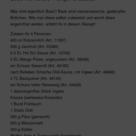
Was sind eigentlich Baos? Baos sind vietnamesische, gedämpfte
Brötchen. Wie man diese selbst zubereitet und womit diese
angerichtet werden, erfahrt ihr in diesem Rezept!
Zutaten für 4 Personen:
400 ml Kokosmilch (Art. 11367)
200 g Jackfruit (Art. 53380)
2-3 EL Hoi Sin Sauce (Art. 12762)
5 EL Mango Püree, ungezuckert (Art. 36246)
ein Schuss Sesamöl (Art. 49150)
nach Belieben Sriracha Chili-Sauce, mit Ingwer (Art. 49696)
4 TL Backpulver (Art. 49143)
ein Schuss heller Reisessig (Art. 54429)
1 daumengroßes Stück Ingwer
Kresse (wahlweise Koriander)
1 Bund Frühlauch
1 Stück Chili
300 g Pilze (gemischt)
500 g Weizenmehl
300 g Kürbis
Pfeffer, Salz & Zucker nach Geschmack