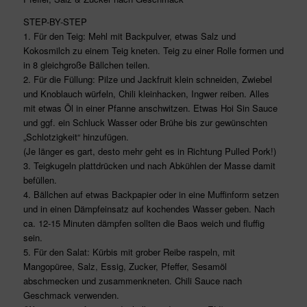
STEP-BY-STEP
1. Für den Teig: Mehl mit Backpulver, etwas Salz und
Kokosmilch zu einem Teig kneten. Teig zu einer Rolle formen und
in 8 gleichgroße Bällchen teilen.
2. Für die Füllung: Pilze und Jackfruit klein schneiden, Zwiebel
und Knoblauch würfeln, Chili kleinhacken, Ingwer reiben. Alles
mit etwas Öl in einer Pfanne anschwitzen. Etwas Hoi Sin Sauce
und ggf. ein Schluck Wasser oder Brühe bis zur gewünschten
„Schlotzigkeit“ hinzufügen.
(Je länger es gart, desto mehr geht es in Richtung Pulled Pork!)
3. Teigkugeln plattdrücken und nach Abkühlen der Masse damit
befüllen.
4. Bällchen auf etwas Backpapier oder in eine Muffinform setzen
und in einen Dämpfeinsatz auf kochendes Wasser geben. Nach
ca. 12-15 Minuten dämpfen sollten die Baos weich und fluffig
sein.
5. Für den Salat: Kürbis mit grober Reibe raspeln, mit
Mangopüree, Salz, Essig, Zucker, Pfeffer, Sesamöl
abschmecken und zusammenkneten. Chili Sauce nach
Geschmack verwenden.