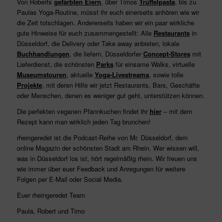
Von Roberts
gefärbten Eiern
, über Timos
Trüffelpasta
, bis zu
Paulas Yoga-Routine, müsst ihr euch einerseits anhören wie wir
die Zeit totschlagen. Andererseits haben wir ein paar wirkliche
gute Hinweise für euch zusammengestellt: Alle
Restaurants
in
Düsseldorf, die Delivery oder Take away anbieten, lokale
Buchhandlungen
, die liefern, Düsseldorfer
Concept-Stores
mit
Lieferdienst, die schönsten
Parks
für einsame Walks, virtuelle
Museumstouren
, aktuelle
Yoga-Livestreams
, sowie tolle
Projekte
, mit deren Hilfe wir jetzt Restaurants, Bars, Geschäfte
oder Menschen, denen es weniger gut geht, unterstützen können.
Die perfekten veganen Pfannkuchen findet ihr
hier
– mit dem
Rezept kann man wirklich jeden Tag brunchen!
rheingeredet ist die Podcast-Reihe von Mr. Düsseldorf, dem
online Magazin der schönsten Stadt am Rhein. Wer wissen will,
was in Düsseldorf los ist, hört regelmäßig rhein. Wir freuen uns
wie immer über euer Feedback und Anregungen für weitere
Folgen per E-Mail oder Social Media.
Euer rheingeredet Team
Paula, Robert und Timo