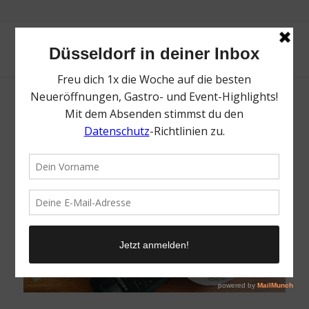
Corona-Spezial: Über Livestreams,
&
Lieferdienste
bunte Eier
Die 22. Folge von rheingeredet – dem Podcast von Mr.
Düsseldorf