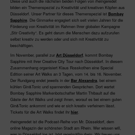
Diese und auch die nächsten beiden Folgen von rheingeredet
bilden ein Themenspezial zu Kreativität und kreativen Köpfen aus
Düsseldorf. Unser Partner für dieses Themenspezial ist
Bombay
Sapphire
. Die Ginmarke engagiert sich seit vielen Jahren für die
Förderung von Kreativität im Rahmen Ihrer globalen Kampagne
„Stir Creativity“. Es geht darum die Menschen dazu aufzurufen
selbst kreativ zu werden oder und sich mit Kreativität zu
beschäftigen.
Im November, parallel zur
Art Düsseldorf
, kommt Bombay
Sapphire mit ihrer Creative City Tour nach Düsseldorf. In diesem
Zusammenhang organisiert Klaus Rosskothen eine Special
Edition seiner Art Walks an 3 Tagen, vom 14. bis 16. November.
Der Rundgang endet jeweils in der
Bar Alexandra
, bei einem
kühlen Gin&Tonic und spannenden Gesprächen. Dort wartet
Bombay Sapphire Markenbotschafter Martin Thibault auf die
Gäste der Art Walks und zeigt ihnen, worauf es bei einem guten
Gin&Tonic ankommt und wie er sich kreativ verfeinern lässt.
Tickets für die Art Walks findet ihr
hier
.
rheingeredet ist die Podcast-Reihe von Mr. Düsseldorf, dem
online Magazin der schönsten Stadt am Rhein. Wer wissen will,
was in Düsseldorf los ist, hört regelmäßig rhein. Wir freuen uns