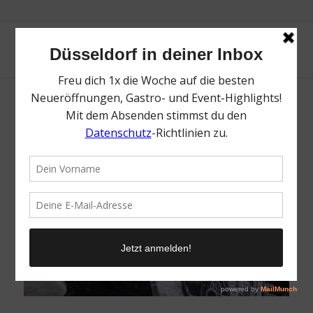
Über Urban Art Walks, Kreativitität und
Gin&Tonic
Die 16. Folge von rheingeredet – dem Podcast von Mr.
Düsseldorf