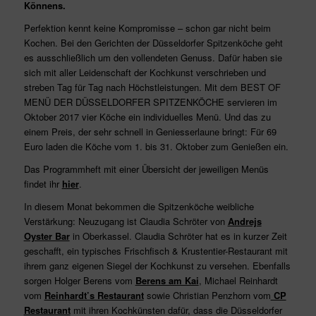
Könnens.
Perfektion kennt keine Kompromisse – schon gar nicht beim
Kochen. Bei den Gerichten der Düsseldorfer Spitzenköche geht
es ausschließlich um den vollendeten Genuss. Dafür haben sie
sich mit aller Leidenschaft der Kochkunst verschrieben und
streben Tag für Tag nach Höchstleistungen. Mit dem BEST OF
MENÜ DER DÜSSELDORFER SPITZENKÖCHE servieren im
Oktober 2017 vier Köche ein individuelles Menü. Und das zu
einem Preis, der sehr schnell in Geniesserlaune bringt: Für 69
Euro laden die Köche vom 1. bis 31. Oktober zum Genießen ein.
Das Programmheft mit einer Übersicht der jeweiligen Menüs
findet ihr
hier
.
In diesem Monat bekommen die Spitzenköche weibliche
Verstärkung: Neuzugang ist Claudia Schröter von
Andrejs
Oyster Bar
in Oberkassel. Claudia Schröter hat es in kurzer Zeit
geschafft, ein typisches Frischfisch & Krustentier-Restaurant mit
ihrem ganz eigenen Siegel der Kochkunst zu versehen. Ebenfalls
sorgen Holger Berens vom
Berens am Kai
, Michael Reinhardt
vom
Reinhardt’s Restaurant
sowie Christian Penzhorn vom
CP
Restaurant
mit ihren Kochkünsten dafür, dass die Düsseldorfer