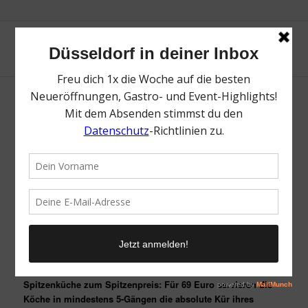
Genussmonat Oktober – Düsseldorfer
Spitzenköche
EAT 5 Gänge, PRAY 4 Köche, LOVE 69 Euro
Der Monat Oktober steht endlich wieder ganz im Zeichen des
Genusses: Ab Sonntag, den 1. Oktober 2017 laden die
Düsseldorfer Spitzenköche unter dem Motto „EAT 5 Gänge,
PRAY 4 Köche, LOVE 69 Euro“ mit ihrem Best Of-Menü zum
fünften kulinarischen Genussmonat ein. Wie bereits im
Februar diesen Jahres steht das „Best Of-Menü“ für
Spitzenküche zum Spitzenpreis: Für 69 Euro servieren die
Köche in mindestens 5-Gängen die absolute Kür ihres