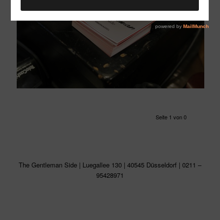
Seite 1 von 0
The Gentleman Side | Luegallee 130 | 40545 Düsseldorf | 0211 –
95428971