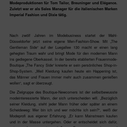
Modeproduktionen für Tom Tailor, Breuninger und Elégance.
Zuletzt war er als Sales Manager für die italienischen Marken
Imperial Fashion und Dixie tätig.
Nach zwölf Jahren im Modebusiness startet der Wahl-
Düsseldorfer jetzt seine eigene Men-Fashion-Show. Mit „The
Gentleman Side“ auf der Luegallee 130 macht er einen lang
gehegten Traum wahr und bringt Mode für den modernen Mann
ins gediegene Oberkassel. In der bereits etablierten Frauenmode-
Boutique „The Fancy Side“ kreierte er sein persönliches Shop-in-
Shop-System. „Weil Kleidung kaufen heute ein Happening ist,
das Männer und Frauen immer mehr auch zusammen genießen
wollen“, sagt er überzeugt.
Die Zielgruppe des Boutique-Newcomers ist der selbstbewusste
modeinteressierte Mann, der sich unterscheiden will. „Bezüglich
seiner Kleidung, steht jeder Mann früher oder später an einem
Scheideweg: Wer bin ich und wer möchte ich sein?“, weiß der
Modeprofi aus eigener Erfahrung. „Er kann Mainstream kaufen
und in der Masse untergehen. Oder er entscheidet sich dafür,