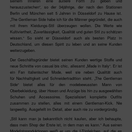
seinem Inneren eine äußere Form zu geben und
herauszustechen“, so der 34jährige, der nach den Stationen
Berlin und München seit 5 Jahren in Düsseldorf zu Hause ist.
„The Gentleman Side habe ich für die Männer gegründet, die auch
mit ihrem Kleidungs-Stil überzeugen wollen. Die Werte wie
Kultiviertheit, Zuverlässigkeit, Qualität und guten Stil zu schätzen
wissen.“ So sieht er Düsseldorf auch als besten Platz in
Deutschland, um diesen Spirit zu leben und an seine Kunden
weiterzugeben.
Der Geschäftsgründer bietet seinen Kunden wertige Stoffe und
neue Schnitte von casual bis chic, allesamt „Made in Italy“. Er ist
ein Fan italienischer Mode, weil sie neben Qualität auch
für Nachhaltigkeit und Schneidertradition steht. „The Gentleman
Side“ bietet alles für den modebewussten Mann von
Oberbekleidung, über Hosen und Anzüge bis hin zu ausgewählten
Schuhen und Accessoires. Spezialisiert komplette Outfits
zusammen zu stellen, alles mit einem Gentleman-Kick. Nie
langweilig. Ausgefeilt im Detail, aber auch nie zu vordergründig.
„Stil kann man ja bekanntlich nicht kaufen, aber ich behaupte,
dass mein Shop der Erste ist, in dem man es kann.“ Aus seinen
Modefotoproduktionen weiß er um die I-Tüpfelchen, auf die es