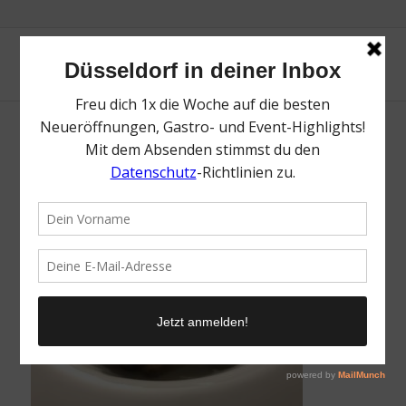
Haus Stemberg in Velbert | Ralf Bos
/
7. Oktober 2018