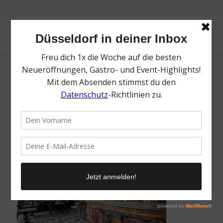
Robert. | Top Kürbis-Tipps in Düsseldorf &
Umgebung | Mr. Düsseldorf | Foto: Robert.
/
29. September 2025