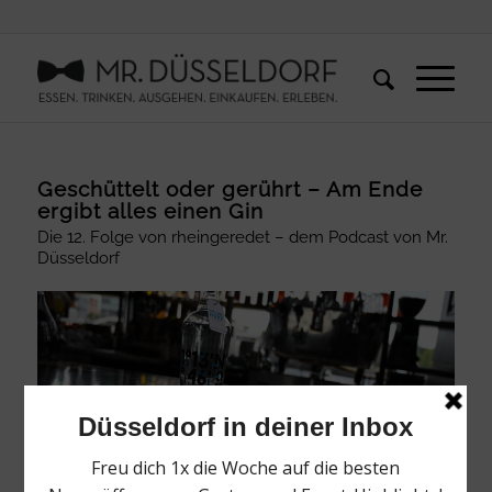
Geschüttelt oder gerührt – Am Ende
ergibt alles einen Gin
Die 12. Folge von rheingeredet – dem Podcast von Mr.
Düsseldorf