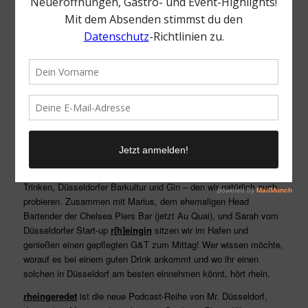
In der 12. Folge von rheingeredet sprechen wir über gepflegtes
Trinken, Düsseldorfer Barkultur und Gin – den wir natürlich auch
probieren. Zusammen mit Marius, dem ehemaligen Head
Bartender der Chelsea Piers Bar (jetzt Au Quai), und Sarah vom
Düsseldorfer Start-up
r[h]eingin
sitzen wir im Hafen und
genießen einen gepflegten G&T zum Mittag! Wer wissen möchte,
worauf es bei einem guten Drink ankommt und wo ihr einen
solchen in Düsseldorf am besten einnehmen könnt, hört rhein.
rheingeredet
ist die neue Podcast-Reihe von Mr. Düsseldorf,