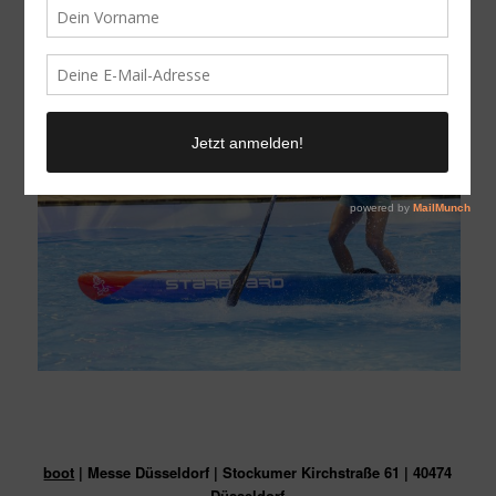
boot
| Messe Düsseldorf | Stockumer Kirchstraße 61 | 40474
Düsseldorf