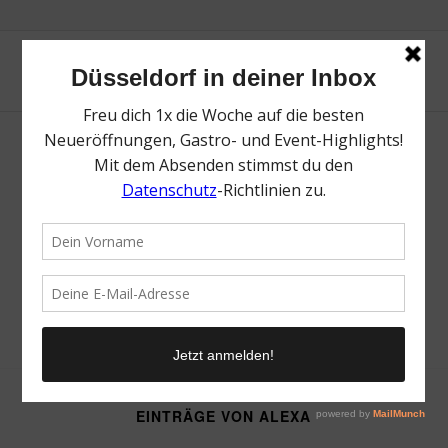
Über
Alexa
Dieser Autor hat noch keine Biografie hinzugefügt.
Der Autor
Alexa
hat 64 Einträge verfasst.
EINTRÄGE VON ALEXA