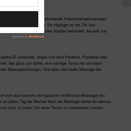
ften Relaxmassagen über vitalisierende Kräuterstempelmassagen
ividuell massiert werden. Ein Highlight ist die Tok Sen
 durch leichtes rhythmisches Klopfen behandelt. Akustik und
-Jojoba-Öl verwendet. Vegan und ohne Paraffine, Parabene oder
et, das ganz zart duftet, eine samtige Textur hat und warm
botenen Massagerichtungen. Und dass nach jeder Massage die
ässt sich auch jenseits der typischen 60-Minuten-Massagen ein
das an jedem Tag der Woche! Nach der Massage wartet ein warmer,
r und Jetzt zu holen! Um einen Termin zu vereinbaren, können