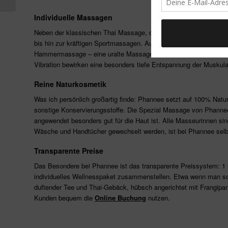
Individuelle Massagen
Neben der klassischen Thai Massage, die „trocken“ ohne Öl prak
bis hin zur kräftigen Sportmassagen. Auch einzelne Bereiche des
Hammermassage – eine uralte Massage-Technik der Lanna Thai. D
Vibration bewirken eine besonders tiefe Entspannung der Muskula
Reine Naturkosmetik
Was ich persönlich großartig finde: Phannee setzt auf 100% Natu
sonstige Konservierungsstoffe. Die Spezial Massage von Phannee
angewendet besonders gut für die Haut ist. Alle Masseurinnen si
Wäsche und Handtücher gewechselt werden, ist bei Phannee selbs
Transparente Preise
Das Besondere bei Phannee ist das transparente Preissystem: 1 Mi
individuelles Wellnesspaket zusammenstellen. Etwa wenn man sch
duftender Tee und Thai-Gebäck, hübsch angerichtet mit Frangipani
Kunden bequem die
Online Buchung
nutzen.