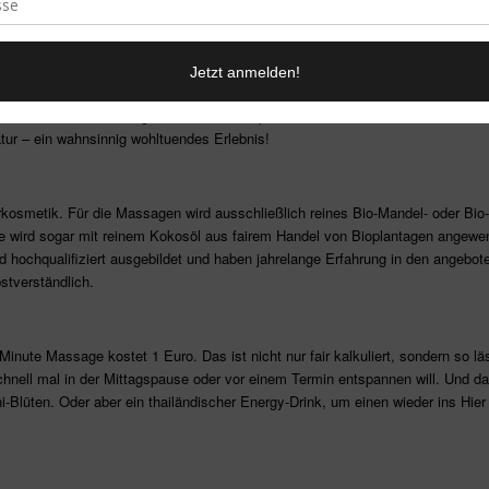
tiziert wird, bietet Phannee ein ganzes Sortiment an Anwendungen: Von san
 Körpers wie Kopf, Gesicht, Schulter, Rücken und Füße können bei Phannee ind
abei werden die Energiebahnen des Körpers mit Holzmeissel und Holzhammer
tur – ein wahnsinnig wohltuendes Erlebnis!
rkosmetik. Für die Massagen wird ausschließlich reines Bio-Mandel- oder Bio
 wird sogar mit reinem Kokosöl aus fairem Handel von Bioplantagen angewend
nd hochqualifiziert ausgebildet und haben jahrelange Erfahrung in den ange
tverständlich.
nute Massage kostet 1 Euro. Das ist nicht nur fair kalkuliert, sondern so l
nell mal in der Mittagspause oder vor einem Termin entspannen will. Und 
-Blüten. Oder aber ein thailändischer Energy-Drink, um einen wieder ins Hie