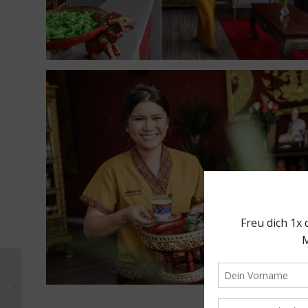
20° Restobar:
Spanisches Flair in
Düsseldorf