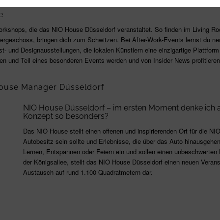
e
d Workshops, die das NIO House Düsseldorf veranstaltet. So finden im Living
rgeschoss, bringen dich zum Schwitzen. Bei After-Work-Events lernst du ne
und Designausstellungen, die lokalen Künstlern eine einzigartige Plattform b
en und Teil eines besonderen Events werden und von Insider News profitieren
House Manager Düsseldorf
NIO House Düsseldorf – im ersten Moment denke ich an
Konzept so besonders?
Das NIO House stellt einen offenen und inspirierenden Ort für die NI
Autobesitz sein sollte und Erlebnisse, die über das Auto hinausge
Lernen, Entspannen oder Feiern ein und sollen einen unbeschwerten L
der Königsallee, stellt das NIO House Düsseldorf einen neuen Verans
Austausch auf rund 1.100 Quadratmetern dar.