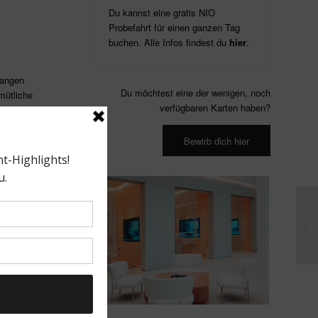
Du kannst eine gratis NIO
Probefahrt für einen ganzen Tag
buchen. Alle Infos findest du
hier
.
langen
Du möchtest eine der wenigen, noch
mütliche
verfügbaren Karten haben?
. Das
ür mich zum
Bewirb dich hier