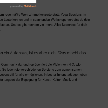
 Room regelmäßig Wohnzimmerkonzerte statt. Yoga-Sessions im
ue Leute kennen und in spannenden Workshops vertiefst du dein
ieten. Und es gibt noch so viel mehr. Alles kostenlos für dich
.
 ein Autohaus, ist es aber nicht. Was macht das
O Community dar und repräsentiert die Vision von NIO, wie
hen. So laden die verschiedenen Bereiche zum gemeinsamen
ebensstil für alle ermöglichen. In bester Innenstadtlage,neben
taltungsort der Begegnung für Kunst, Kultur, Musik und