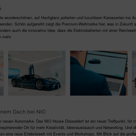
S
die wunderschönen, auf Hochglanz polierten und luxuriösen Karosserien ins Au
enden. Schön aufgereiht zeigt die Premium-Weltmarke hier, was in Zukunft a
ndern auch die innovative Idee, dass die Elektrobatterien mit einer Reichwe
n mehr.
einem Dach bei NIO
r neuen Automarke. Das NIO House Düsseldorf ist ein neuer Treffpunkt, für m
nspirierender Ort für mehr Kreativität, Ideenaustausch und Networking. Und di
s um eine neue Erlebniswelt mit Events und Workshops. Mit Blick auf die groß