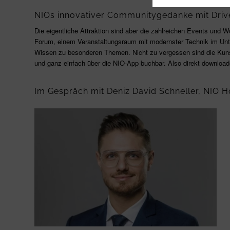
NIOs innovativer Communitygedanke mit Driv
Die eigentliche Attraktion sind aber die zahlreichen Events un
Forum, einem Veranstaltungsraum mit modernster Technik im Unte
Wissen zu besonderen Themen. Nicht zu vergessen sind die Kunst- 
und ganz einfach über die NIO-App buchbar. Also direkt download
Im Gespräch mit Deniz David Schneller, NIO 