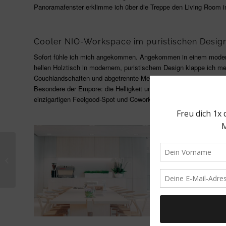
Panoramafenster erklimme ich über die Treppe den Living Room in
Cooler NIO-Workspace im puristischen Desig
Sofort fühle ich mich angekommen. Angekommen in einem modern
hellen Holztisch in modernem, puristischem Design klappe ich m
Couchlandschaften und abgetrennte Meetingräume, die ich für ko
Besondere der Empore: die Helligkeit und Ruhe, die der Living Ro
einzigartigen Feelgood-Spot und Coworking Space inmitten des st
FRITZ’s FRAU FRANZI