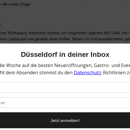
 der ersten Etage.
n
en Workspace, kostenfrei nutzbar, mit integriertem eigenem NIO Café. Am 
einen Laptop auf und genieße einen Kaffee. Neben mir sind wunderschöne, ge
mmende Termine anmieten werde. Selbst an einen Childrens Hub ist gedacht
om ausstrahlt. Hier wurde auf jedes Interieur-Detail geachtet und macht es f
ädtischen Treibens von Düsseldorf.