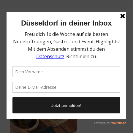
Wein
/
22. Mai 2026