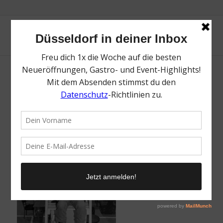
Martin_Kippenberger Museum Folkwang
/
1. April 2020