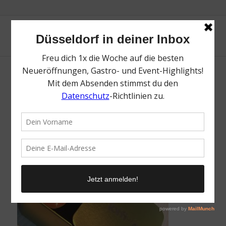
1
/
4. September 2016