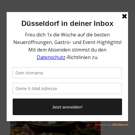
Vegan Essen in Düsseldorf | Topliste | Mr.
Düsseldorf | Foto: Ralph (Ravi) Kayden /
Unsplash
/
17. März 2023