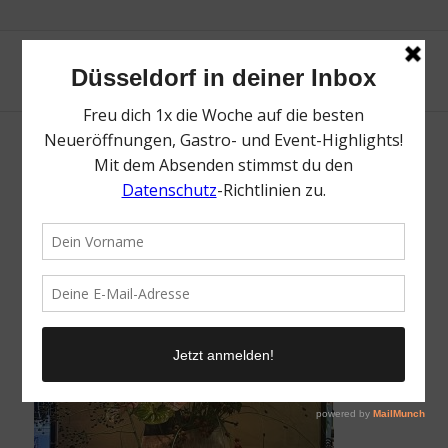
Community Einsendung: Diana Davidovic
/
23. September 2025