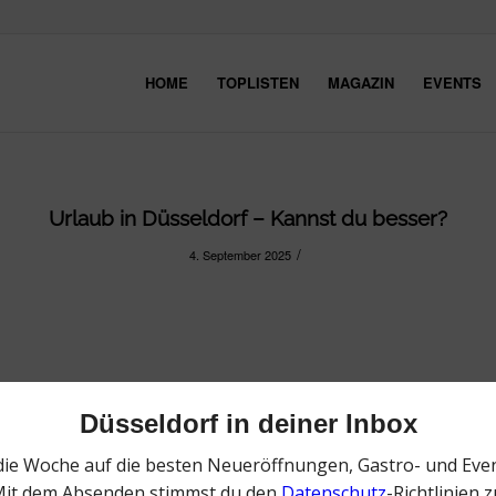
HOME
TOPLISTEN
MAGAZIN
EVENTS
Urlaub in Düsseldorf – Kannst du besser?
/
4. September 2025