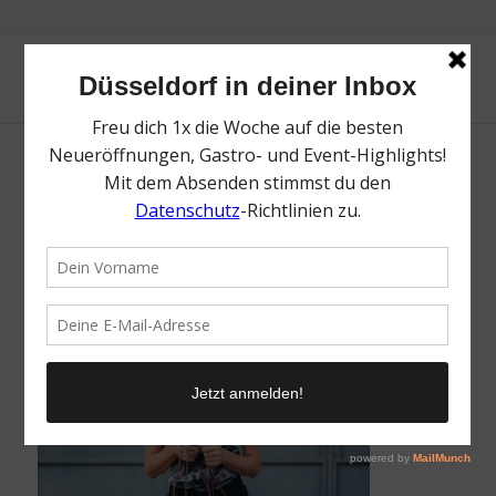
Dein Outdoor-Sport-Guide für Düsseldorf | |
Magazin | Mr. Düsseldorf | Foto: Urban
Sports Club
/
28. April 2023