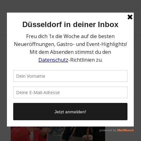
242-1030×543
/
29. August 2022