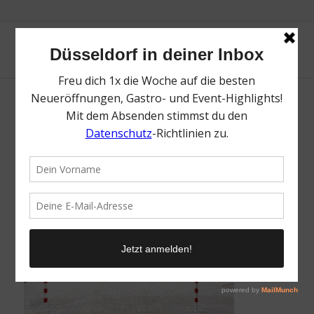
thumbnail-3
/
11. November 2020