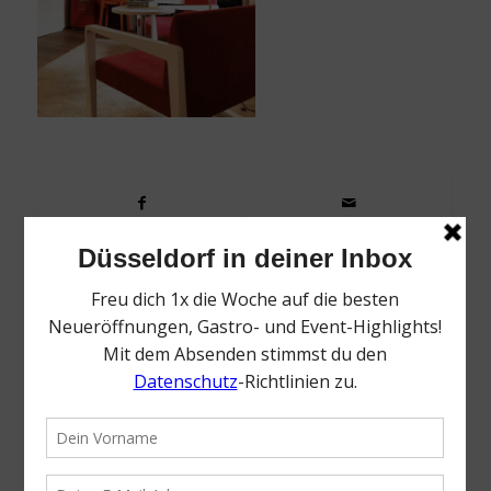
0
KOMMENTARE
Dein Kommentar
Want to join the discussion?
Feel free to contribute!