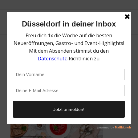
Ruthi’s | Glutenfrei in Düsseldorf | Topliste |
Mr. Düsseldorf | Foto: Ruthi’s
/
5. Dezember 2025