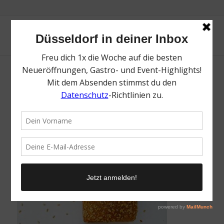
Terbuyken | Top 10 Traditionsbäckereien in
Düsseldorf | Magazin | Mr. Düsseldorf | Foto:
Terbuyken
/
20. August 2021