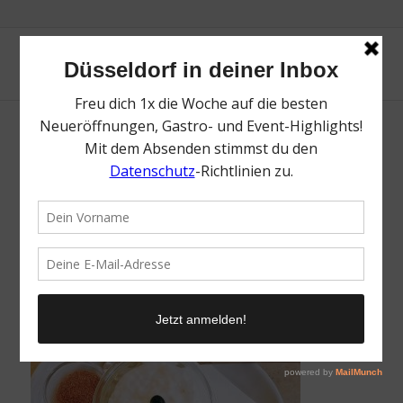
Oma Erika | Die Top 10 süßen Terrassen in
Düsseldorf | Mr. Düsseldorf | Topliste | Foto:
Oma Erika
/
31. Mai 2021