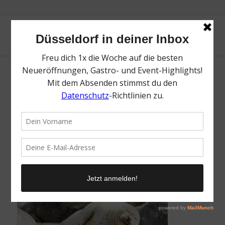
Seehundbeobachtungswand | Top
Tagesausflüge Holland | Magazin | Mr.
Düsseldorf | Foto: Unsplash Zdeněk
Macháček
/
26. Juni 2026