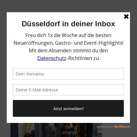
wunderwerk | Die besten Stores für
nachhaltige Mode in Düsseldorf | Magazin |
Mr. Düsseldorf | Foto: Alexandra Simankova
/
13. November 2022