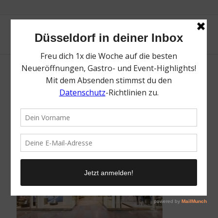
Ansons Düsseldorf | Top Stores für
Herrenmode in Düsseldorf | Magazin | Mr.
Düsseldorf | Ansons
/
14. August 2024