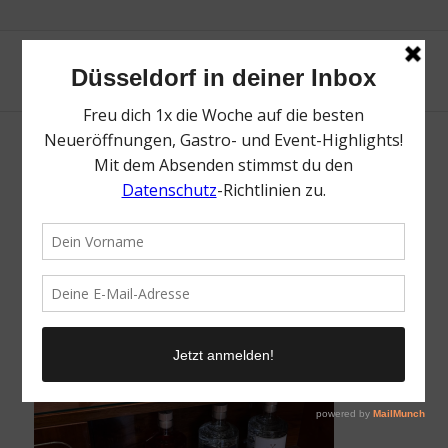
The Bespoker | Top Stores für Herrenmode
in Düsseldorf | Magazin | Mr. Düsseldorf |
Foto: The Bespoker
/
14. August 2024