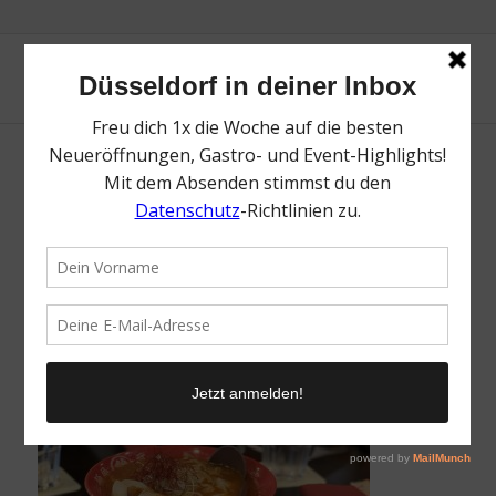
Tokyo Ramen Takeichi | Top 15 Spots auf
der Immermannstraße | Mr. Düsseldorf |
Foto: Mr. Düsseldorf
/
20. August 2021