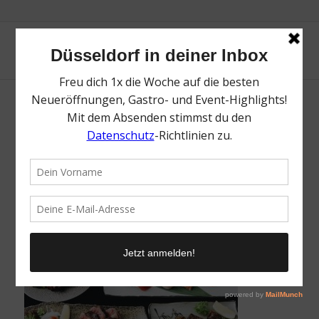
Top 15 Spots auf der Immermannstraße |
Mr. Düsseldorf | Foto: Kushi Tei of Tokyo
Düsseldorf
/
20. August 2021