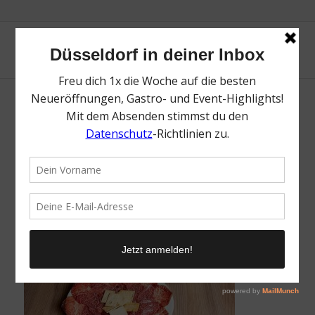
Schinken Bar | Top spanische Restaurants in
Düsseldorf | Magazin | Mr. Düsseldorf | Foto:
Edeka Zurheide
/
30. August 2024