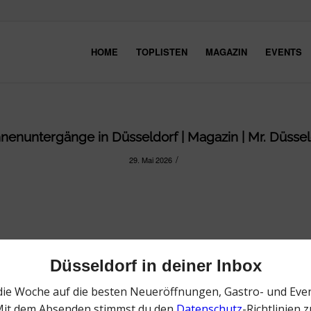
HOME
TOPLISTEN
MAGAZIN
EVENTS
enuntergänge in Düsseldorf | Magazin | Mr. Düsseld
/
29. Mai 2026