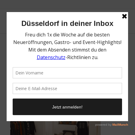
glore | Top Spots in Oberkassel | Mr.
Düsseldorf | Foto: glore
/
31. Mai 2023