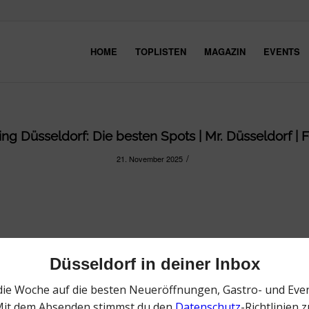
HOME
TOPLISTEN
MAGAZIN
EVENTS
g Düsseldorf: Die besten Spots | Mr. Düsseldorf | F
/
21. November 2025