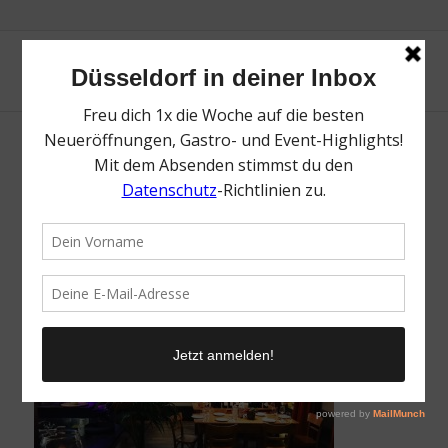
Sassafras | Top 15 Restaurants und Cafés in
Oberkassel | Mr. Düsseldorf | Foto: Sassafras
/
26. September 2021