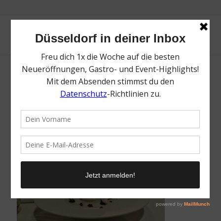
IMG_3142
/
12. Oktober 2022