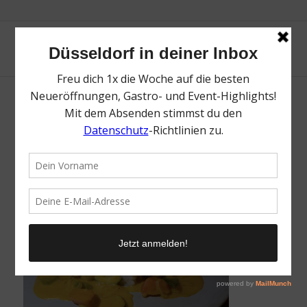
La Dü | Düsseldorf Heerdt | Magazin | Mr.
Düsseldorf | Foto: Mr. Düsseldorf
/
12. Juni 2026