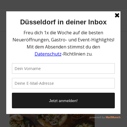
The funky deli | Top Spots in Düsseldorf
Bilk | Mr. Düsseldorf | Foto: The funky deli
/
2. November 2023