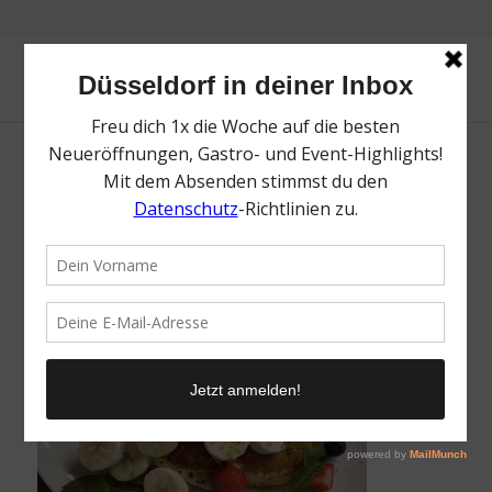
Rosie’s | Top Pancakes in Düsseldorf |
Toplisten | Mr. Düsseldorf | Foto: Rosie’s
/
16. Oktober 2020