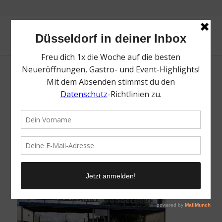
Blumengroßmarkt | FIFA WM 2026 – Top
Orte für Public Viewing in Düsseldorf | Mr.
Düsseldorf | Topliste | Foto:
Radschlägermarkt Düsseldorf
/
22. Mai 2026