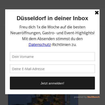
Unique Towers | FIFA WM 2026 – Top Orte
für Public Viewing in Düsseldorf | Mr.
Düsseldorf | Topliste | Foto: MOMENI
/
9. Juni 2026