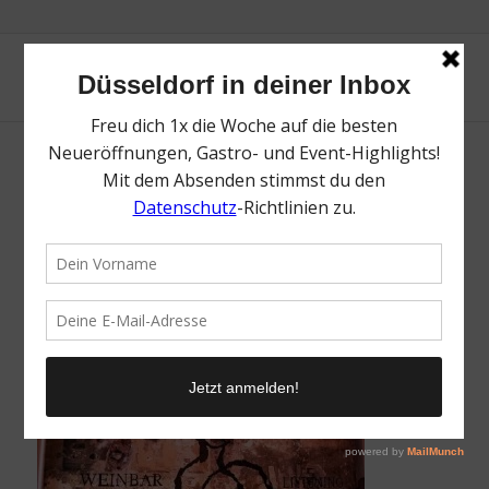
fett Weinbar | FIFA WM 2026 – Top Orte für
Public Viewing in Düsseldorf | Mr.
Düsseldorf | Topliste | Foto: fett Weinbar
/
9. Juni 2026