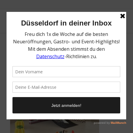
restraumraumrest | Top Kunstausstellungen
in Düsseldorf | Toplisten | Mr. Düsseldorf |
Foto: Bornewasser Miriam
/
6. November 2025