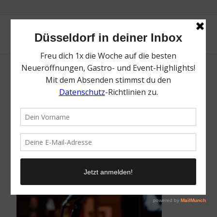
Top Karaoke Bars in Düsseldorf | Magazin |
Mr. Düsseldorf | Foto: pixabay
/
19. Mai 2026